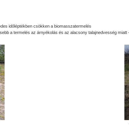
izedes időléptékben csökken a biomasszatermelés
isebb a termelés az árnyékolás és az alacsony talajnedvesség miatt