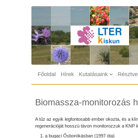
Ugrás a tartalomra
Main navigation
Főoldal
Hírek
Kutatásaink
Résztve
Biomassza-monitorozás 
A tűz az egyik legfontosabb ember okozta, és a k
regenerációját hosszú távon monitorozzuk a KNP ké
a bugaci Ősborókásban (1997 óta)