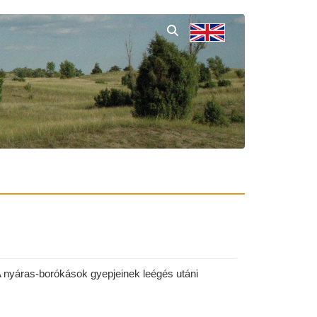
 nyáras-borókások gyepjeinek leégés utáni