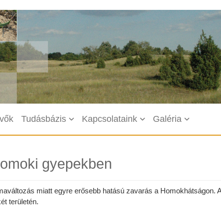
vők
Tudásbázis
Kapcsolataink
Galéria
homoki gyepekben
límaváltozás miatt egyre erősebb hatású zavarás a Homokhátságon. A
t területén.