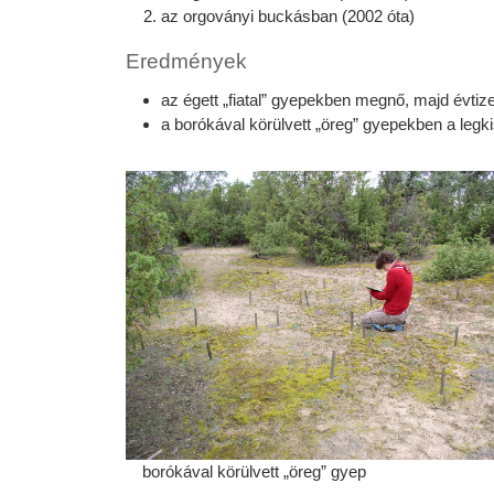
az orgoványi buckásban (2002 óta)
Eredmények
az égett „fiatal” gyepekben megnő, majd évt
a borókával körülvett „öreg” gyepekben a legk
borókával körülvett „öreg” gyep