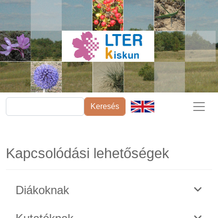
Ugrás a tartalomra
Keresés
Kapcsolódási lehetőségek
Diákoknak