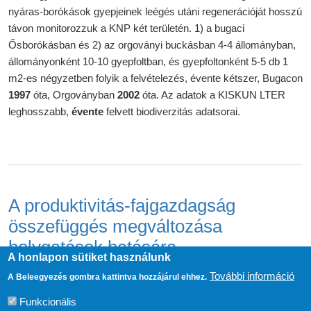
nyáras-borókások gyepjeinek leégés utáni regenerációját hosszú
távon monitorozzuk a KNP két területén. 1) a bugaci
Ősborókásban és 2) az orgoványi buckásban 4-4 állományban,
állományonként 10-10 gyepfoltban, és gyepfoltonként 5-5 db 1
m2-es négyzetben folyik a felvételezés, évente kétszer, Bugacon
1997
óta, Orgoványban
2002
óta. Az adatok a KISKUN LTER
leghosszabb,
évente
felvett biodiverzitás adatsorai.
A produktivitás-fajgazdagság
összefüggés megváltozása
bolygatások hatására
A honlapon sütiket használunk
(A produktivitás-fajgazdagság összefüggés megváltozása b
Tovább
További információ
A Beleegyezés gombra kattintva hozzájárul ehhez.
Funkcionális