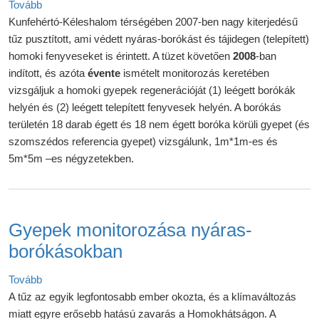
(Gyepregeneráció leégett homoki fenyves és nyáras-borókás
Tovább
Kunfehértó-Kéleshalom térségében 2007-ben nagy kiterjedésű
tűz pusztított, ami védett nyáras-borókást és tájidegen (telepített)
homoki fenyveseket is érintett. A tüzet követően
2008
-ban
indított, és azóta
évente
ismételt monitorozás keretében
vizsgáljuk a homoki gyepek regenerációját (1) leégett borókák
helyén és (2) leégett telepített fenyvesek helyén. A borókás
területén 18 darab égett és 18 nem égett boróka körüli gyepet (és
szomszédos referencia gyepet) vizsgálunk, 1m*1m-es és
5m*5m –es négyzetekben.
Gyepek monitorozása nyáras-
borókásokban
(Gyepek monitorozása nyáras-borókásokban)
Tovább
A tűz az egyik legfontosabb ember okozta, és a klímaváltozás
miatt egyre erősebb hatású zavarás a Homokhátságon. A