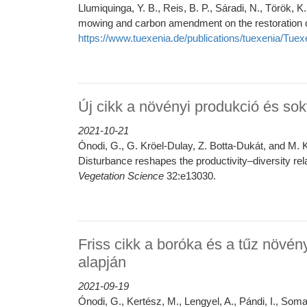
Llumiquinga, Y. B., Reis, B. P., Sáradi, N., Török, K.
mowing and carbon amendment on the restoration o
https://www.tuexenia.de/publications/tuexenia/T
Új cikk a növényi produkció és so
2021-10-21
Ónodi, G., G. Kröel-Dulay, Z. Botta-Dukát, and M. 
Disturbance reshapes the productivity–diversity rel
Vegetation Science
32:e13030.
Friss cikk a boróka és a tűz növén
alapján
2021-09-19
Ónodi, G., Kertész, M., Lengyel, A., Pándi, I., Soma