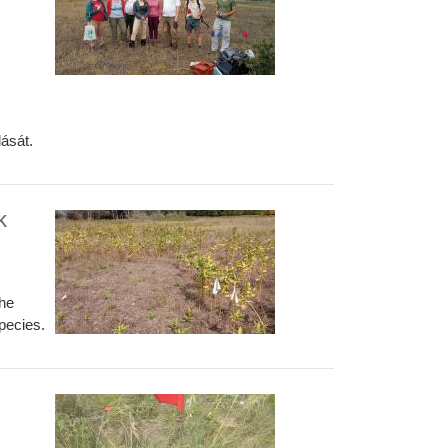
ását.
k
the
species.