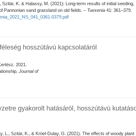
, Szitár, K. & Halassy, M. (2021): Long-term results of initial seeding,
f Pannonian sand grassland on old fields. –
Tuexenia
41: 361–379.
uexenia_2021_NS_041_0361-0379.pdf
kféleség hosszútávú kapcsolatáról
Kertész. 2021.
ationship.
Journal of
yzetre gyakorolt hatásáról, hosszútávú kutatás
y, L., Szitár, K., & Kröel‐Dulay, G. (2021). The effects of woody plant