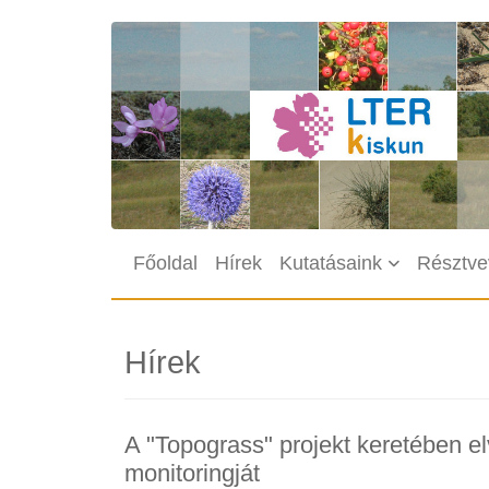
Ugrás a tartalomra
Main navigation
Főoldal
Hírek
Kutatásaink
Résztve
Hírek
A "Topograss" projekt keretében 
monitoringját