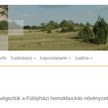
vők
Tudásbázis
Kapcsolataink
Galéria
elvégeztük a Fülöpházi homokbuckás növényzet