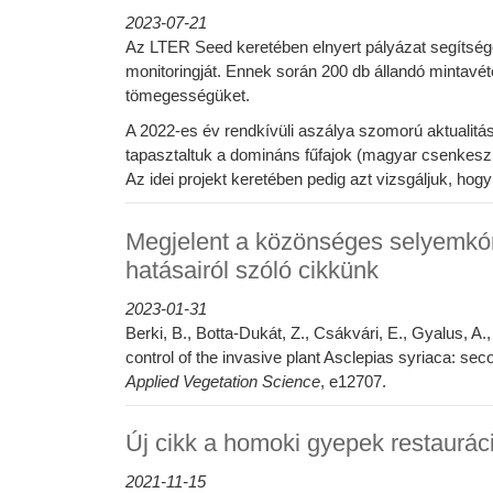
2023-07-21
Az LTER Seed keretében elnyert pályázat segítsé
monitoringját. Ennek során 200 db állandó mintavé
tömegességüket.
A 2022-es év rendkívüli aszálya szomorú aktualitás
tapasztaltuk a domináns fűfajok (magyar csenkesz 
Az idei projekt keretében pedig azt vizsgáljuk, hog
Megjelent a közönséges selyemkór
hatásairól szóló cikkünk
2023-01-31
Berki, B., Botta‐Dukát, Z., Csákvári, E., Gyalus, A.,
control of the invasive plant Asclepias syriaca: sec
Applied Vegetation Science
, e12707.
Új cikk a homoki gyepek restauráci
2021-11-15