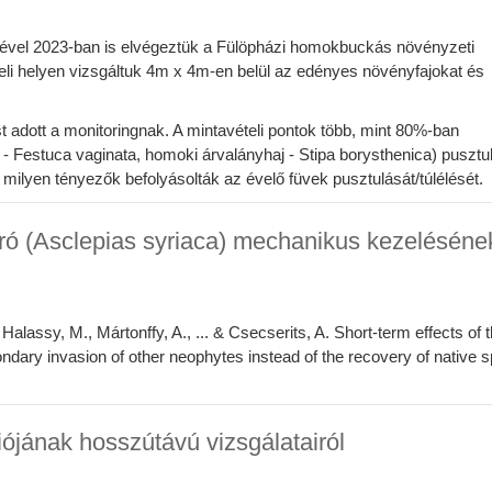
gével 2023-ban is elvégeztük a Fülöpházi homokbuckás növényzeti
teli helyen vizsgáltuk 4m x 4m-en belül az edényes növényfajokat és
t adott a monitoringnak. A mintavételi pontok több, mint 80%-ban
- Festuca vaginata, homoki árvalányhaj - Stipa borysthenica) pusztul
y milyen tényezők befolyásolták az évelő füvek pusztulását/túlélését.
ó (Asclepias syriaca) mechanikus kezeléséne
 Halassy, M., Mártonffy, A., ... & Csecserits, A. Short‐term effects of 
ondary invasion of other neophytes instead of the recovery of native 
ójának hosszútávú vizsgálatairól