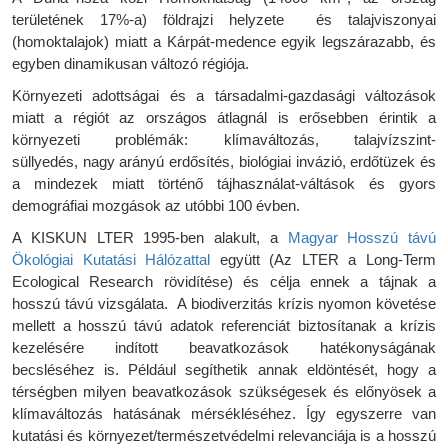
területének 17%-a)
földrajzi helyzete és talajviszonyai
(homoktalajok) miatt a Kárpát-medence egyik legszárazabb, és
egyben dinamikusan változó régiója.
Környezeti adottságai és a társadalmi-gazdasági változások
miatt a régiót az országos átlagnál is erősebben érintik a
környezeti problémák: klímaváltozás, talajvízszint-
süllyedés,
nagy arányú erdősítés,
biológiai invázió, erdőtüzek és
a mindezek miatt történő tájhasználat-váltások
és gyors
demográfiai mozgások az utóbbi 100 évben
.
A KISKUN LTER 1995-ben alakult, a
Magyar Hosszú távú
Ökológiai Kutatási Hálózattal
együtt (Az LTER a Long-Term
Ecological Research rövidítése) és célja ennek a tájnak a
hosszú távú vizsgálata.
A biodiverzitás krízis nyomon követése
mellett a hosszú távú adatok referenciát biztosítanak a krízis
kezelésére indított beavatkozások hatékonyságának
becsléséhez is. Például segíthetik annak eldöntését, hogy a
térségben milyen beavatkozások szükségesek és előnyösek a
klímaváltozás hatásának mérsékléséhez. Így egyszerre van
kutatási és környezet/természetvédelmi relevanciája is a hosszú