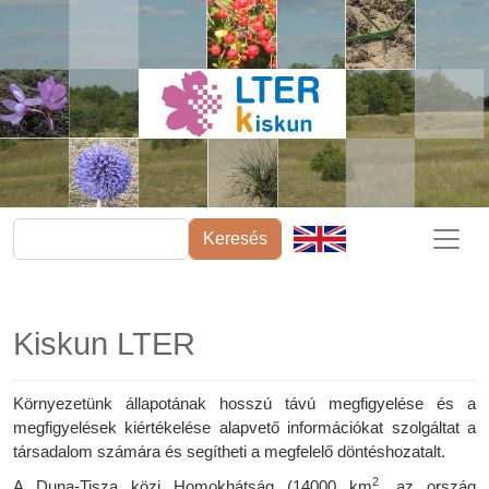
Ugrás a tartalomra
Keresés
Kiskun LTER
Környezetünk állapotának hosszú távú megfigyelése és a
megfigyelések kiértékelése alapvető információkat szolgáltat a
társadalom számára és segítheti a megfelelő döntéshozatalt.
2
A Duna-Tisza közi Homokhátság (
14000 km
, az ország