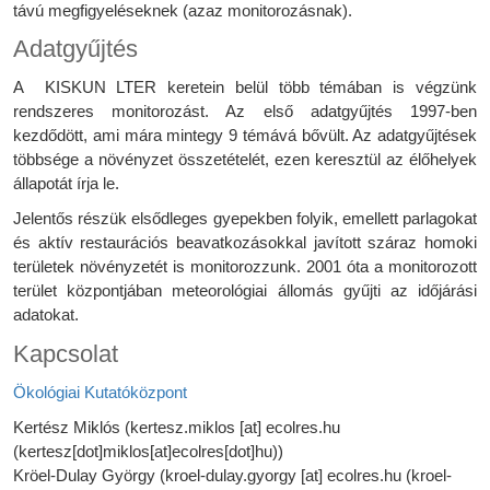
távú megfigyeléseknek (azaz monitorozásnak).
Adatgyűjtés
A KISKUN LTER keretein belül több témában is végzünk
rendszeres monitorozást. Az első adatgyűjtés 1997-ben
kezdődött, ami mára mintegy 9 témává bővült. Az adatgyűjtések
többsége a növényzet összetételét, ezen keresztül az élőhelyek
állapotát írja le.
Jelentős részük elsődleges gyepekben folyik, emellett parlagokat
és aktív restaurációs beavatkozásokkal javított száraz homoki
területek növényzetét is monitorozzunk. 2001 óta a monitorozott
terület központjában meteorológiai állomás gyűjti az időjárási
adatokat.
Kapcsolat
Ökológiai Kutatóközpont
Kertész Miklós (
kertesz.miklos
[at]
ecolres.hu
(kertesz[dot]miklos[at]ecolres[dot]hu)
)
Kröel-Dulay György (
kroel-dulay.gyorgy
[at]
ecolres.hu
(kroel-