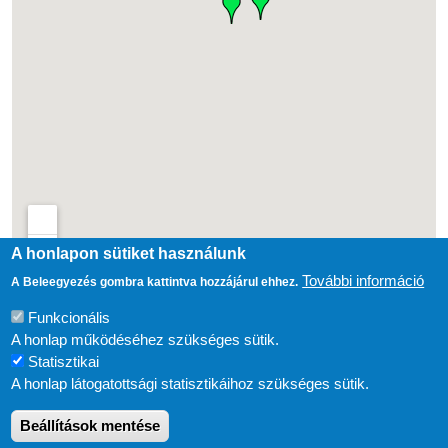
A honlapon sütiket használunk
További információ
A Beleegyezés gombra kattintva hozzájárul ehhez.
Nézze meg a
KISKUN-LTER-HU
térképet külön oldalon, a bejelölt helyek
Funkcionális
listájával
A honlap működéséhez szükséges sütik.
Statisztikai
A honlap látogatottsági statisztikáihoz szükséges sütik.
Beállítások mentése
LÁBLÉC
Impresszum