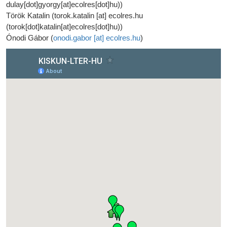
dulay[dot]gyorgy[at]ecolres[dot]hu)
)
Török Katalin (
torok.katalin
[at]
ecolres.hu
(torok[dot]katalin[at]ecolres[dot]hu)
)
Ónodi Gábor (
onodi.gabor
[at]
ecolres.hu
)